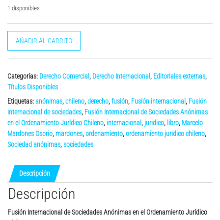
1 disponibles
Fusión
AÑADIR AL CARRITO
Internacional
de
Sociedades
Categorías:
Derecho Comercial
,
Derecho Internacional
,
Editoriales externas
,
Anónimas
Títulos Disponibles
en
el
Etiquetas:
anónimas
,
chileno
,
derecho
,
fusión
,
Fusión internacional
,
Fusión
Ordenamiento
internacional de sociedades
,
Fusión Internacional de Sociedades Anónimas
Jurídico
en el Ordenamiento Jurídico Chileno
,
internacional
,
juridico
,
libro
,
Marcelo
Chileno
Mardones Osorio
,
mardones
,
ordenamiento
,
ordenamiento juridico chileno
,
cantidad
Sociedad anónimas
,
sociedades
Descripción
Descripción
Fusión Internacional de Sociedades Anónimas en el Ordenamiento Jurídico