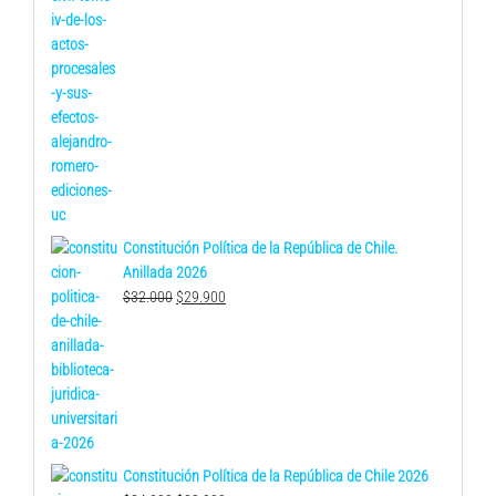
Constitución Política de la República de Chile.
Anillada 2026
El
El
$
32.000
$
29.900
precio
precio
original
actual
era:
es:
$32.000.
$29.900.
Constitución Política de la República de Chile 2026