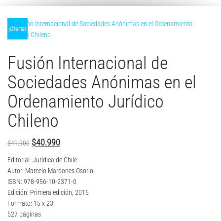
¡Oferta!
Fusión Internacional de
Sociedades Anónimas en el
Ordenamiento Jurídico
Chileno
El
El
$
40.990
$
41.900
precio
precio
Editorial: Jurídica de Chile
original
actual
Autor: Marcelo Mardones Osorio
ISBN: 978-956-10-2371-0
era:
es:
Edición: Primera edición, 2015
$41.900.
$40.990.
Formato: 15 x 23
527 páginas