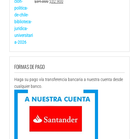
El
El
$
34.000
$
32.900
precio
precio
original
actual
era:
es:
$34.000.
$32.900.
FORMAS DE PAGO
Haga su pago vía transferencia bancaria a nuestra cuenta desde
cualquier banco.