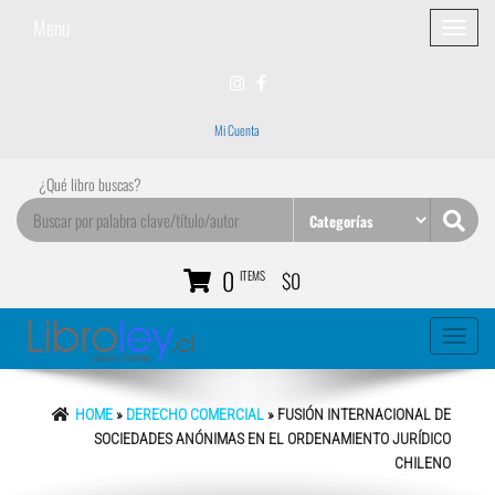
Menu
Toggle
navigatio
Mi Cuenta
¿Qué libro buscas?
0
ITEMS
$0
Toggle
navigati
HOME
»
DERECHO COMERCIAL
» FUSIÓN INTERNACIONAL DE
SOCIEDADES ANÓNIMAS EN EL ORDENAMIENTO JURÍDICO
CHILENO