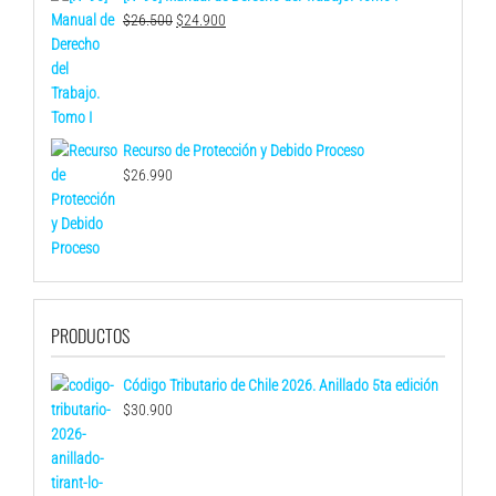
El
El
$
26.500
$
24.900
precio
precio
original
actual
era:
es:
$26.500.
$24.900.
Recurso de Protección y Debido Proceso
$
26.990
PRODUCTOS
Código Tributario de Chile 2026. Anillado 5ta edición
$
30.900