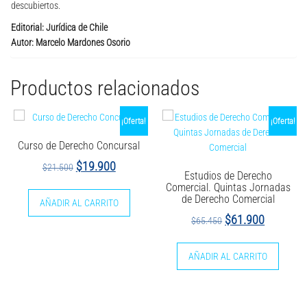
descubiertos.
Editorial: Jurídica de Chile
Autor: Marcelo Mardones Osorio
Productos relacionados
¡Oferta!
¡Oferta!
Curso de Derecho Concursal
El
El
$
19.900
$
21.500
Estudios de Derecho
precio
precio
Comercial. Quintas Jornadas
de Derecho Comercial
original
actual
AÑADIR AL CARRITO
El
El
$
61.900
$
65.450
era:
es:
precio
precio
$21.500.
$19.900.
original
actual
AÑADIR AL CARRITO
era:
es:
$65.450.
$61.900.