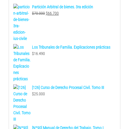
Partición Arbitral de bienes. 3ra edición
El
El
$
70.000
$
66.700
precio
precio
original
actual
era:
es:
$70.000.
$66.700.
Los Tribunales de Familia. Explicaciones prácticas
$
16.490
[126] Curso de Derecho Procesal Civil. Tomo III
$
25.000
[Nº90] Manual de Derecho del Trabajo. Tomo I