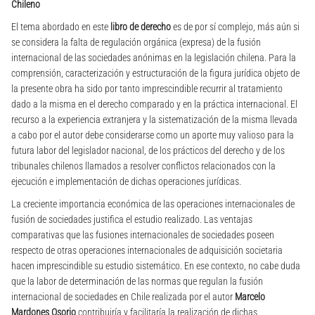
Chileno
El tema abordado en este
libro de derecho
es de por sí complejo, más aún si
se considera la falta de regulación orgánica (expresa) de la fusión
internacional de las sociedades anónimas en la legislación chilena. Para la
comprensión, caracterización y estructuración de la figura jurídica objeto de
la presente obra ha sido por tanto imprescindible recurrir al tratamiento
dado a la misma en el derecho comparado y en la práctica internacional. El
recurso a la experiencia extranjera y la sistematización de la misma llevada
a cabo por el autor debe considerarse como un aporte muy valioso para la
futura labor del legislador nacional, de los prácticos del derecho y de los
tribunales chilenos llamados a resolver conflictos relacionados con la
ejecución e implementación de dichas operaciones jurídicas.
La creciente importancia económica de las operaciones internacionales de
fusión de sociedades justifica el estudio realizado. Las ventajas
comparativas que las fusiones internacionales de sociedades poseen
respecto de otras operaciones internacionales de adquisición societaria
hacen imprescindible su estudio sistemático. En ese contexto, no cabe duda
que la labor de determinación de las normas que regulan la fusión
internacional de sociedades en Chile realizada por el autor
Marcelo
Mardones Osorio
contribuiría y facilitaría la realización de dichas