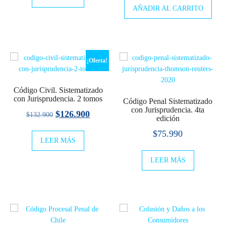
AÑADIR AL CARRITO
¡Oferta!
Código Civil. Sistematizado
con Jurisprudencia. 2 tomos
Código Penal Sistematizado
con Jurisprudencia. 4ta
El
El
$
126.900
$
132.900
edición
precio
precio
$
75.990
LEER MÁS
original
actual
era:
es:
LEER MÁS
$132.900.
$126.900.