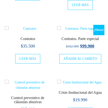
LEER MÁS
¡Oferta!
Contratos
Contratos. Parte especial
El
El
$
35.500
$
99.900
$
102.000
precio
precio
LEER MÁS
AÑADIR AL CARRITO
original
actual
era:
es:
$102.000.
$99.900
Crisis Institucional del Agua
Control preventivo de
$
19.990
cláusulas abusivas