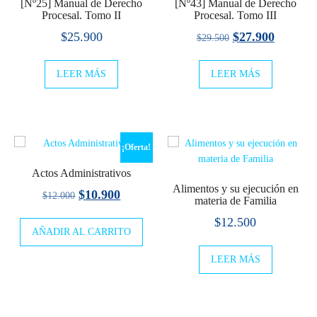
[Nº25] Manual de Derecho
[Nº43] Manual de Derecho
Procesal. Tomo II
Procesal. Tomo III
El
El
$
25.900
$
27.900
$
29.500
precio
precio
LEER MÁS
LEER MÁS
original
actual
era:
es:
$29.500.
$27.900
¡Oferta!
Actos Administrativos
Alimentos y su ejecución en
El
El
$
10.900
$
12.000
materia de Familia
precio
precio
$
12.500
AÑADIR AL CARRITO
original
actual
era:
es:
LEER MÁS
$12.000.
$10.900.