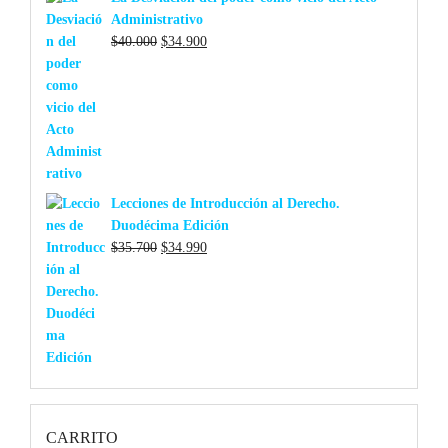
Administrativo
El
El
$
40.000
$
34.900
precio
precio
original
actual
era:
es:
$40.000.
$34.900.
Lecciones de Introducción al Derecho.
Duodécima Edición
El
El
$
35.700
$
34.990
precio
precio
original
actual
era:
es:
$35.700.
$34.990.
CARRITO