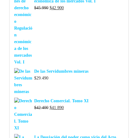
económica de los mercados Vol. I
El
El
$
45.990
$
42.900
precio
precio
original
actual
era:
es:
$45.990.
$42.900.
De las Servidumbres mineras
$
29.490
Derecho Comercial. Tomo XI
El
El
$
42.400
$
41.890
precio
precio
original
actual
era:
es:
$42.400.
$41.890.
La Desviación del poder como vicio del Acto