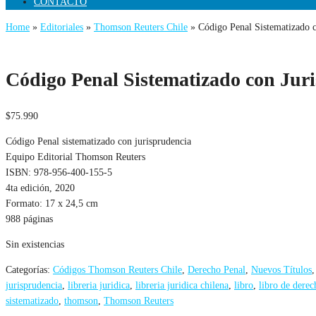
CONTACTO
Home
»
Editoriales
»
Thomson Reuters Chile
» Código Penal Sistematizado co
Código Penal Sistematizado con Juri
$
75.990
Código Penal sistematizado con jurisprudencia
Equipo Editorial Thomson Reuters
ISBN: 978-956-400-155-5
4ta edición, 2020
Formato: 17 x 24,5 cm
988 páginas
Sin existencias
Categorías:
Códigos Thomson Reuters Chile
,
Derecho Penal
,
Nuevos Títulos
jurisprudencia
,
libreria juridica
,
libreria juridica chilena
,
libro
,
libro de derec
sistematizado
,
thomson
,
Thomson Reuters