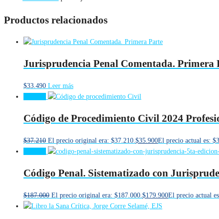
Productos relacionados
Jurisprudencia Penal Comentada. Primera 
$
33.490
Leer más
¡Oferta!
Código de Procedimiento Civil 2024 Profesio
$
37.210
El precio original era: $37.210.
$
35.900
El precio actual es: $
¡Oferta!
Código Penal. Sistematizado con Jurisprude
$
187.000
El precio original era: $187.000.
$
179.900
El precio actual e