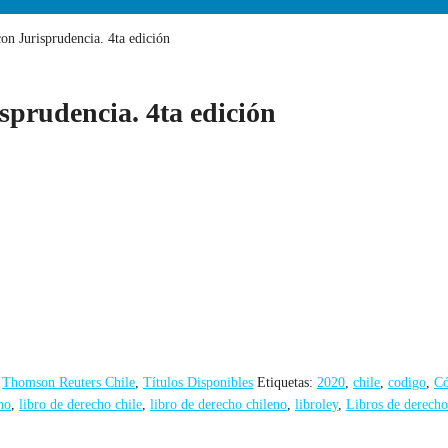
n Jurisprudencia. 4ta edición
sprudencia. 4ta edición
,
Thomson Reuters Chile
,
Títulos Disponibles
Etiquetas:
2020
,
chile
,
codigo
,
Có
ho
,
libro de derecho chile
,
libro de derecho chileno
,
libroley
,
Libros de derecho