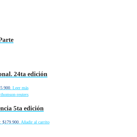
Parte
nal. 24ta edición
35.900.
Leer más
ncia 5ta edición
s: $179.900.
Añadir al carrito