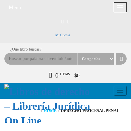
Menu
Toggle
navigat
Mi Cuenta
¿Qué libro buscas?
0
ITEMS
$0
Toggle
navigati
HOME
» DERECHO PROCESAL PENAL