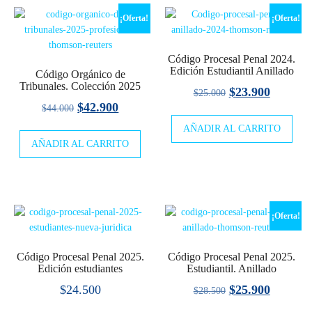
¡Oferta!
¡Oferta!
Código Procesal Penal 2024.
Edición Estudiantil Anillado
Código Orgánico de
Tribunales. Colección 2025
El
El
$
23.900
$
25.000
El
El
$
42.900
$
44.000
precio
precio
precio
precio
AÑADIR AL CARRITO
original
actual
AÑADIR AL CARRITO
original
actual
era:
es:
era:
es:
$25.000.
$23.900
$44.000.
$42.900.
¡Oferta!
Código Procesal Penal 2025.
Código Procesal Penal 2025.
Edición estudiantes
Estudiantil. Anillado
El
El
$
24.500
$
25.900
$
28.500
precio
precio