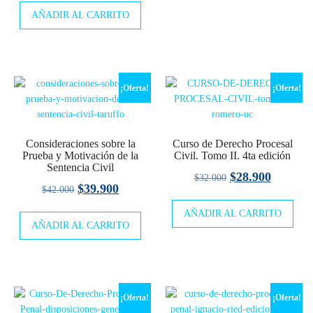
AÑADIR AL CARRITO
original
actual
$45.000.
$40.700
era:
es:
$170.000.
$165.900.
¡Oferta!
¡Oferta!
Consideraciones sobre la
Curso de Derecho Procesal
Prueba y Motivación de la
Civil. Tomo II. 4ta edición
Sentencia Civil
El
El
$
28.900
$
32.000
El
El
$
39.900
$
42.000
precio
precio
precio
precio
AÑADIR AL CARRITO
original
actual
AÑADIR AL CARRITO
original
actual
era:
es:
era:
es:
$32.000.
$28.900
$42.000.
$39.900.
¡Oferta!
¡Oferta!