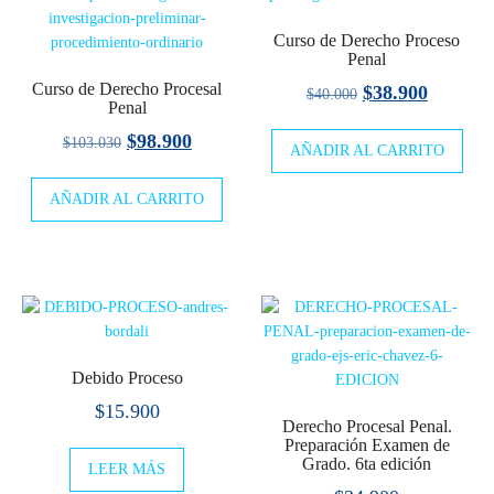
Curso de Derecho Proceso
Penal
Curso de Derecho Procesal
El
El
$
38.900
$
40.000
Penal
precio
precio
El
El
$
98.900
$
103.030
AÑADIR AL CARRITO
original
actual
precio
precio
era:
es:
AÑADIR AL CARRITO
original
actual
$40.000.
$38.900
era:
es:
$103.030.
$98.900.
Debido Proceso
$
15.900
Derecho Procesal Penal.
Preparación Examen de
Grado. 6ta edición
LEER MÁS