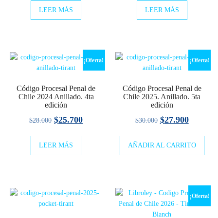
LEER MÁS
LEER MÁS
original
actual
era:
es:
$28.500.
$25.900
¡Oferta!
¡Oferta!
Código Procesal Penal de
Código Procesal Penal de
Chile 2024 Anillado. 4ta
Chile 2025. Anillado. 5ta
edición
edición
El
El
El
El
$
25.700
$
27.900
$
28.000
$
30.000
precio
precio
precio
precio
LEER MÁS
original
actual
AÑADIR AL CARRITO
original
actual
era:
es:
era:
es:
$28.000.
$25.700.
$30.000.
$27.900
¡Oferta!