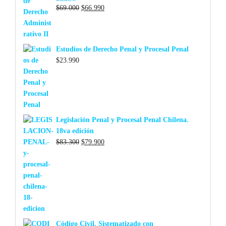
El
El
$
69.000
$
66.990
Valorado con
5.00
de 5
precio
precio
original
actual
era:
es:
Estudios de Derecho Penal y Procesal Penal
$69.000.
$66.990.
$
23.990
Legislación Penal y Procesal Penal Chilena.
18va edición
El
El
$
83.300
$
79.900
precio
precio
original
actual
era:
es:
$83.300.
$79.900.
Código Civil. Sistematizado con