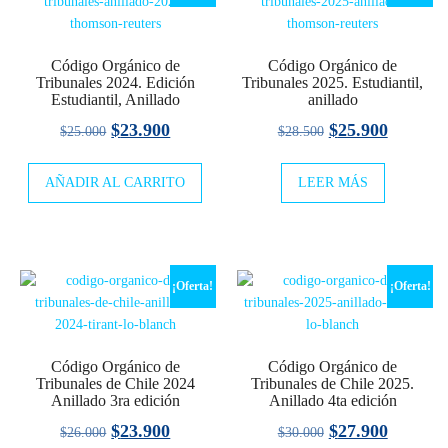
Código Orgánico de
Código Orgánico de
Tribunales 2024. Edición
Tribunales 2025. Estudiantil,
Estudiantil, Anillado
anillado
El
El
El
El
$
23.900
$
25.900
$
25.000
$
28.500
precio
precio
precio
precio
AÑADIR AL CARRITO
original
actual
LEER MÁS
original
actual
era:
es:
era:
es:
$25.000.
$23.900.
$28.500.
$25.900
¡Oferta!
¡Oferta!
Código Orgánico de
Código Orgánico de
Tribunales de Chile 2024
Tribunales de Chile 2025.
Anillado 3ra edición
Anillado 4ta edición
El
El
El
El
$
23.900
$
27.900
$
26.000
$
30.000