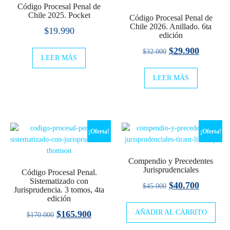
Código Procesal Penal de
Chile 2025. Pocket
Código Procesal Penal de
Chile 2026. Anillado. 6ta
$
19.990
edición
El
El
$
29.900
$
32.000
LEER MÁS
precio
precio
LEER MÁS
original
actual
era:
es:
$32.000.
$29.900
¡Oferta!
¡Oferta!
Compendio y Precedentes
Jurisprudenciales
Código Procesal Penal.
Sistematizado con
El
El
$
40.700
$
45.000
Jurisprudencia. 3 tomos, 4ta
edición
precio
precio
El
El
AÑADIR AL CARRITO
original
actual
$
165.900
$
170.000
precio
precio
era:
es: