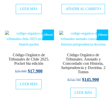
precio
precio
precio
precio
LEER MÁS
original
actual
AÑADIR AL CARRITO
original
actual
era:
es:
era:
es:
$26.000.
$23.900.
$30.000.
$27.900
¡Oferta!
¡Oferta!
Código Orgánico de
Código Orgánico de
Tribunales de Chile 2025.
Tribunales. Anotado y
Pocket 6ta edición
Concordado con Historia,
Jurisprudencia y Doctrina. 2
El
El
$
17.900
$
20.000
Tomos
precio
precio
El
El
$
145.900
$
154.700
LEER MÁS
original
actual
precio
precio
era:
es:
LEER MÁS
original
actual
$20.000.
$17.900.
era:
es:
$154.700.
$145.9