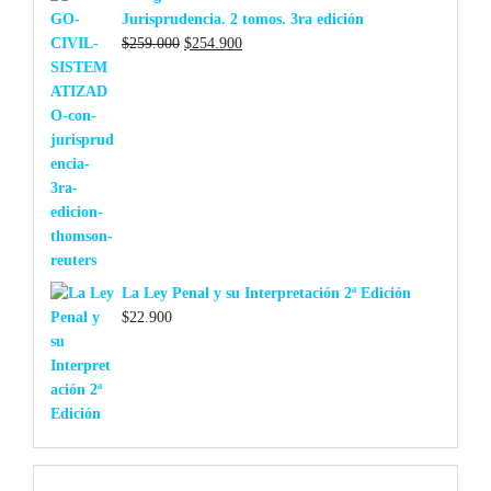
Jurisprudencia. 2 tomos. 3ra edición
El
El
$
259.000
$
254.900
precio
precio
original
actual
era:
es:
$259.000.
$254.900.
La Ley Penal y su Interpretación 2ª Edición
$
22.900