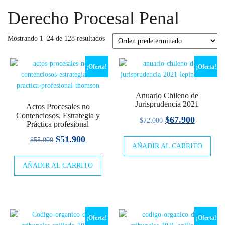
Derecho Procesal Penal
Mostrando 1–24 de 128 resultados
¡Oferta!
¡Oferta!
Anuario Chileno de
Jurisprudencia 2021
Actos Procesales no
Contenciosos. Estrategia y
El
El
$
67.900
$
72.000
Práctica profesional
precio
precio
El
El
$
51.900
$
55.000
AÑADIR AL CARRITO
original
actual
precio
precio
era:
es:
AÑADIR AL CARRITO
original
actual
$72.000.
$67.900
era:
es:
$55.000.
$51.900.
¡Oferta!
¡Oferta!