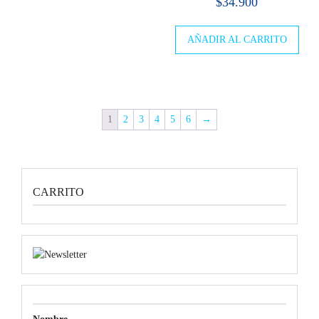
$
34.900
AÑADIR AL CARRITO
1
2
3
4
5
6
→
CARRITO