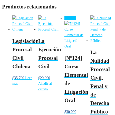
Productos relacionados
¡Oferta!
Legislación
La
Procesal
Ejecución
La
Civil
Procesal
[Nº124]
Nulidad
Chilena
Civil
Curso
Procesal
Elemental
Civil,
$
35.700
Leer
$
20.000
de
más
Añadir al
Penal y
carrito
Litigación
de
Oral
Derecho
Público
$
30.000