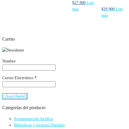
El
El
$
27.900
Leer
precio
precio
más
$
29.900
Leer
original
actual
más
era:
es:
$30.000.
$27.900.
Carrito
Nombre
Correo Electrónico
*
Categorías del producto
Argumentación Jurídica
Bibliotecas y recursos Digitales