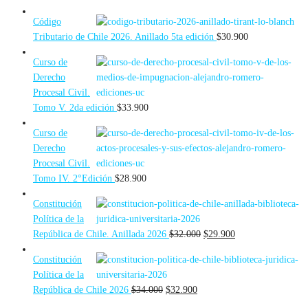
Código
Tributario de Chile 2026. Anillado 5ta edición
$
30.900
Curso de
Derecho
Procesal Civil.
Tomo V. 2da edición
$
33.900
Curso de
Derecho
Procesal Civil.
Tomo IV. 2°Edición
$
28.900
Constitución
Política de la
El
El
República de Chile. Anillada 2026
$
32.000
$
29.900
precio
precio
Constitución
original
actual
Política de la
era:
es:
El
El
República de Chile 2026
$
34.000
$
32.900
$32.000.
$29.900.
precio
precio