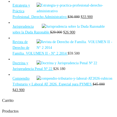
Estrategia y
Práctica
El
El
Profesional. Derecho Administrativo
$
36.000
$
33.900
precio
precio
Jurisprudencia
original
actual
El
El
sobre la Duda Razonable
$
29.000
$
26.900
era:
es:
precio
precio
$36.000.
$33.900.
Revista de
original
actual
Derecho de
era:
es:
Familia. VOLUMEN II - N° 2 2014
$
59.500
$29.000.
$26.900.
Doctrina y
Jurisprudencia Penal Nº 22
$
26.180
Compendio
Tributario y Laboral AT 2026. Especial para PYMES
$
45.000
El
El
$
43.900
precio
precio
Carrito
original
actual
era:
es:
Productos
$45.000.
$43.900.