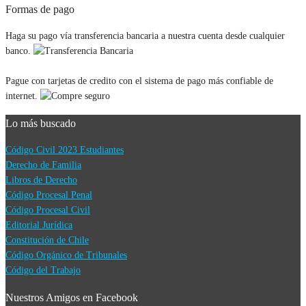
Formas de pago
original
actual
era:
es:
Haga su pago vía transferencia bancaria a nuestra cuenta desde cualquier
$34.000.
$32.900.
banco.
Pague con tarjetas de credito con el sistema de pago más confiable de
internet.
Lo más buscado
Código Civil 2023 Estudiantes
Derecho de Familia
Libros de Derecho
Código Procesal Penal
Código Procesal Civil
Editorial Jurídica
Constitución de Chile
Código Orgánico de Tribunales
Código del Trabajo
Nuestros Amigos en Facebook