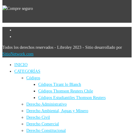
Todos los derechos reservados - Libroley 2023 - Sitio desarrollado por
SitioNetwork.com
INICIO
CATEGORÍAS
Códigos
Códigos Tirant lo Blanch
Códigos Thomson Reuters Chile
Códigos Estudiantiles Thomson Reuters
Derecho Administrativo
Derecho Ambiental, Aguas y Minero
Derecho Civil
Derecho Comercial
Derecho Constitucional