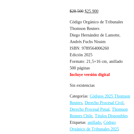
El
El
$
28.500
$
25.900
precio
precio
Código Orgánico de Tribunales
original
actual
Thomson Reuters
era:
es:
Diego Hernández de Lamotte,
$28.500.
$25.900.
Andrés Fuchs Nissim
ISBN: 9789564006260
Edición 2025
Formato: 21,5×16 cm, anillado
500 páginas
Incluye versión digital
Sin existencias
Categorías:
Códigos 2025 Thomson
Reuters
,
Derecho Procesal Civil
,
Derecho Procesal Penal
,
Thomson
Reuters Chile
,
Títulos Disponibles
Etiquetas:
anillado
,
Código
Orgánico de Tribunales 2025