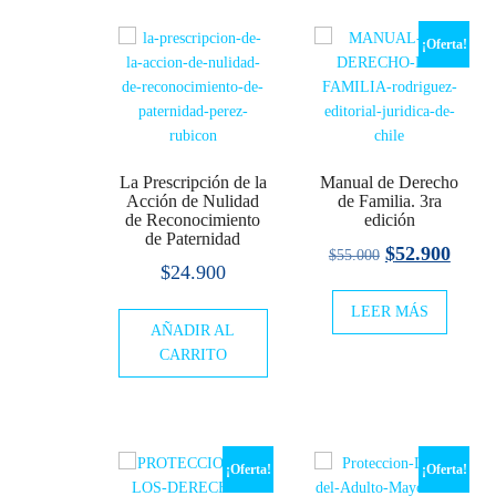
¡Oferta!
La Prescripción de la
Manual de Derecho
Acción de Nulidad
de Familia. 3ra
de Reconocimiento
edición
de Paternidad
El
El
$
52.900
$
55.000
$
24.900
precio
preci
LEER MÁS
original
actua
AÑADIR AL
era:
es:
CARRITO
$55.000.
$52.9
¡Oferta!
¡Oferta!