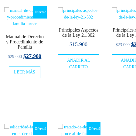
¡Oferta!
Principales Aspectos
Principales
de la Ley 21.302
de la Ley
Manual de Derecho
y Procedimiento de
El
$
15.900
$
$
23.000
Familia
pr
El
El
$
27.900
$
29.000
AÑADIR AL
AÑADI
or
precio
precio
CARRITO
CARR
er
LEER MÁS
original
actual
o
$2
era:
es:
l
$29.000.
$27.900.
00.
¡Oferta!
¡Oferta!