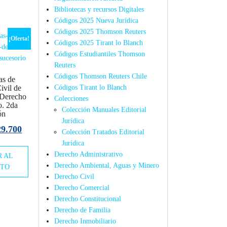
Bibliotecas y recursos Digitales
Códigos 2025 Nueva Jurídica
Códigos 2025 Thomson Reuters
¡Oferta!
Códigos 2025 Tirant lo Blanch
Códigos Estudiantiles Thomson
Reuters
Códigos Thomson Reuters Chile
s de
Códigos Tirant lo Blanch
ivil de
 Derecho
Colecciones
o. 2da
Colección Manuales Editorial
ón
Jurídica
El
29.700
Colección Tratados Editorial
ecio
precio
Jurídica
Derecho Administrativo
R AL
iginal
actual
Derecho Ambiental, Aguas y Minero
ITO
a:
es:
Derecho Civil
3.000.
$29.700.
Derecho Comercial
Derecho Constitucional
Derecho de Familia
Derecho Inmobiliario