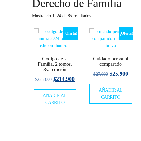
Derecho de Familia
Mostrando 1–24 de 85 resultados
¡Oferta!
¡Oferta!
Código de la
Cuidado personal
Familia, 2 tomos.
compartido
8va edición
El
El
$
25.900
$
27.000
El
El
$
214.900
$
223.000
precio
preci
precio
precio
AÑADIR AL
original
actua
AÑADIR AL
original
actual
CARRITO
era:
es:
CARRITO
era:
es:
$27.000.
$25.9
$223.000.
$214.900.