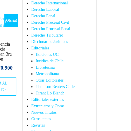
Derecho Internacional
Derecho Laboral
Derecho Penal
¡Oferta!
Derecho Procesal Civil
Derecho Procesal Penal
Derecho Tributario
Diccionarios Jurídicos
dencia
Editoriales
cia
ar. 3ra
Ediciones UC
ón
Juridica de Chile
El
70.900
Librotecnia
Metropolitana
ecio
precio
Otras Editoriales
R AL
iginal
actual
Thomson Reuters Chile
ITO
a:
es:
Tirant Lo Blanch
5.000.
$70.900.
Editoriales externas
Extranjeros y Obras
Nuevos Títulos
Otros temas
Revistas