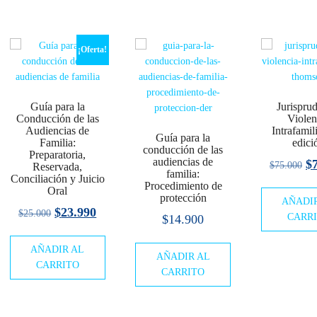
$29.000.
$26.900.
¡Oferta!
Guía para la
Jurispru
Conducción de las
Violen
Audiencias de
Intrafamili
Guía para la
Familia:
edici
conducción de las
Preparatoria,
audiencias de
El
$
$
75.000
Reservada,
io
familia:
Conciliación y Juicio
pr
Procedimiento de
Oral
al
protección
AÑADI
or
El
El
$
23.990
$
25.000
CARR
$
14.900
er
precio
precio
.900.
$7
AÑADIR AL
original
actual
AÑADIR AL
CARRITO
era:
es:
CARRITO
$25.000.
$23.990.