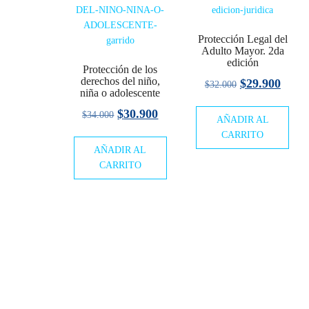
Protección Legal del
Adulto Mayor. 2da
edición
Protección de los
derechos del niño,
El
El
$
29.900
$
32.000
niña o adolescente
precio
preci
El
El
$
30.900
$
34.000
AÑADIR AL
original
actua
precio
precio
CARRITO
era:
es:
AÑADIR AL
original
actual
$32.000.
$29.9
CARRITO
era:
es:
$34.000.
$30.900.