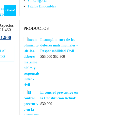
Sin categoría
Títulos Disponibles
¡Oferta!
 Aspectos
PRODUCTOS
 21.430
El
21.900
Incumplimiento de los
ecio
precio
deberes matrimoniales y
R AL
iginal
actual
Responsabilidad Civil
El
El
ITO
$
55.000
$
52.900
a:
es:
precio
precio
3.000.
$21.900.
original
actual
era:
es:
$55.000.
$52.900.
El control preventivo en
la Constitución Actual:
$
30.000