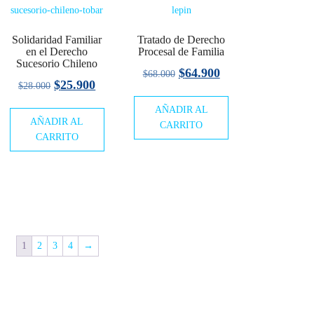
Solidaridad Familiar
Tratado de Derecho
en el Derecho
Procesal de Familia
Sucesorio Chileno
El
El
$
64.900
$
68.000
El
El
$
25.900
$
28.000
precio
precio
o
precio
precio
AÑADIR AL
original
actual
l
AÑADIR AL
original
actual
CARRITO
era:
es:
CARRITO
era:
es:
$68.000.
$64.900.
00.
$28.000.
$25.900.
1
2
3
4
→