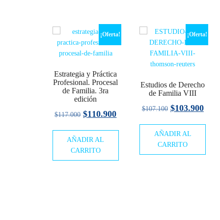
¡Oferta!
¡Oferta!
Estrategia y Práctica
Profesional. Procesal
Estudios de Derecho
de Familia. 3ra
de Familia VIII
edición
El
El
$
103.900
$
107.100
El
El
$
110.900
$
117.000
precio
prec
precio
precio
AÑADIR AL
original
actu
AÑADIR AL
original
actual
CARRITO
era:
es:
CARRITO
era:
es:
$107.100.
$103
$117.000.
$110.900.