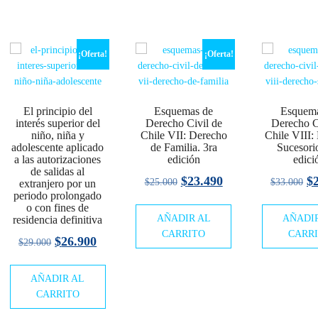
$43.000.
$39.900.
¡Oferta!
¡Oferta!
El principio del
Esquemas de
Esquema
interés superior del
Derecho Civil de
Derecho C
o
niño, niña y
Chile VII: Derecho
Chile VIII:
adolescente aplicado
de Familia. 3ra
Sucesori
l
a las autorizaciones
edición
edici
de salidas al
El
El
El
$
23.490
$
$
25.000
$
33.000
extranjero por un
00.
periodo prolongado
precio
precio
pr
o con fines de
AÑADIR AL
original
actual
AÑADI
or
residencia definitiva
CARRITO
CARR
era:
es:
er
El
El
$
26.900
$
29.000
$25.000.
$23.490.
$3
precio
precio
AÑADIR AL
original
actual
CARRITO
era:
es: