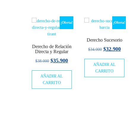
¡Oferta!
¡Oferta!
Derecho Sucesorio
Derecho de Relación
El
El
$
32.900
$
34.000
Directa y Regular
precio
preci
El
El
$
35.900
$
38.000
AÑADIR AL
original
actua
precio
precio
CARRITO
era:
es:
AÑADIR AL
original
actual
$34.000.
$32.9
CARRITO
era:
es:
$38.000.
$35.900.