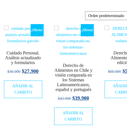
¡Oferta!
¡Oferta!
Cuidado Personal.
Derech
Análisis actualizado
Alimento
y formularios
edici
Derecho de
Alimentos en Chile y
El
El
El
$
27.900
$
$
30.000
$
60.000
o
visión comparada en
precio
precio
pr
los Sistemas
l
Latinoamericanos,
AÑADIR AL
original
actual
AÑADI
or
español y portugués
CARRITO
CARR
era:
es:
er
00.
El
El
$
39.900
$
43.000
$30.000.
$27.900.
$6
precio
precio
AÑADIR AL
original
actual
CARRITO
era:
es: