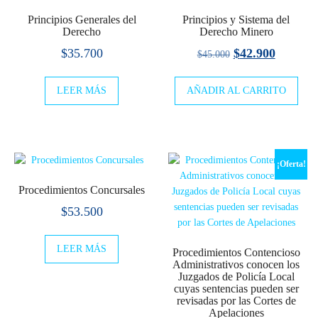
Principios Generales del
Principios y Sistema del
Derecho
Derecho Minero
El
El
$
35.700
$
42.900
$
45.000
precio
precio
LEER MÁS
AÑADIR AL CARRITO
original
actual
era:
es:
$45.000.
$42.900
¡Oferta!
Procedimientos Concursales
$
53.500
LEER MÁS
Procedimientos Contencioso
Administrativos conocen los
Juzgados de Policía Local
cuyas sentencias pueden ser
revisadas por las Cortes de
Apelaciones