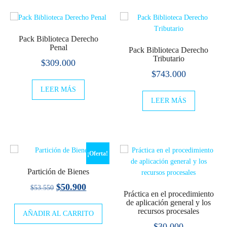
Pack Biblioteca Derecho
Penal
Pack Biblioteca Derecho
Tributario
$
309.000
$
743.000
LEER MÁS
LEER MÁS
¡Oferta!
Partición de Bienes
El
El
$
50.900
$
53.550
Práctica en el procedimiento
precio
precio
de aplicación general y los
recursos procesales
AÑADIR AL CARRITO
original
actual
$
30.000