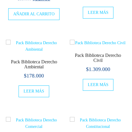
precio
precio
LEER MÁS
AÑADIR AL CARRITO
original
actual
era:
es:
$33.000.
$31.700.
Pack Biblioteca Derecho
Civil
Pack Biblioteca Derecho
Ambiental
$
1.309.000
$
178.000
LEER MÁS
LEER MÁS