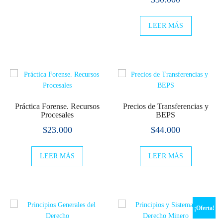
era:
es:
$53.550.
$50.900.
LEER MÁS
Práctica Forense. Recursos
Precios de Transferencias y
Procesales
BEPS
$
23.000
$
44.000
LEER MÁS
LEER MÁS
¡Oferta!