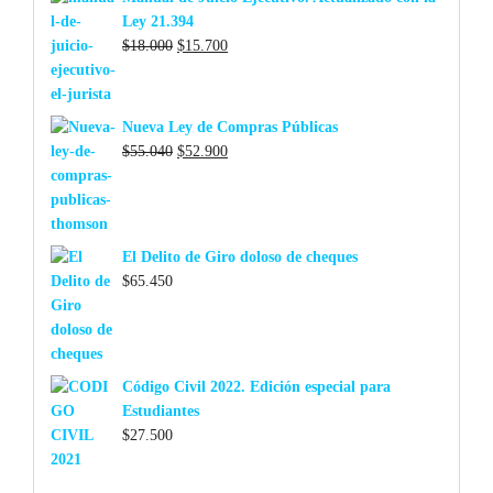
Ley 21.394
El
El
$
18.000
$
15.700
precio
precio
original
actual
era:
es:
Nueva Ley de Compras Públicas
$18.000.
$15.700.
El
El
$
55.040
$
52.900
precio
precio
original
actual
era:
es:
$55.040.
$52.900.
El Delito de Giro doloso de cheques
$
65.450
Código Civil 2022. Edición especial para
Estudiantes
$
27.500