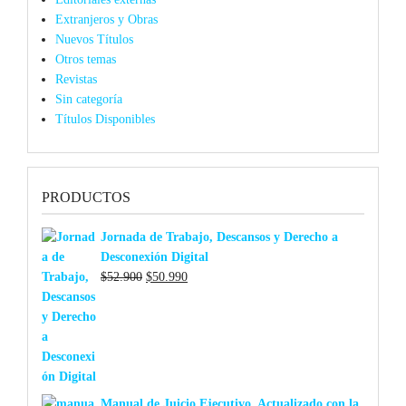
Extranjeros y Obras
Nuevos Títulos
Otros temas
Revistas
Sin categoría
Títulos Disponibles
PRODUCTOS
Jornada de Trabajo, Descansos y Derecho a
Desconexión Digital
El
El
$
52.900
$
50.990
precio
precio
original
actual
era:
es:
$52.900.
$50.990.
Manual de Juicio Ejecutivo. Actualizado con la