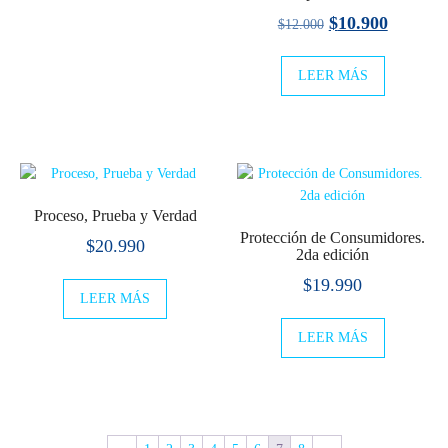
El
El
$
10.900
$
12.000
precio
precio
LEER MÁS
original
actual
era:
es:
$12.000.
$10.900
Proceso, Prueba y Verdad
Protección de Consumidores.
$
20.990
2da edición
$
19.990
LEER MÁS
LEER MÁS