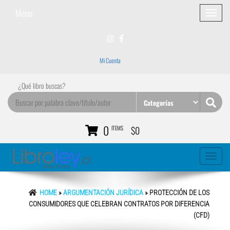
Menu
Toggle
navigatio
Mi Cuenta
¿Qué libro buscas?
0
ITEMS
$0
Toggle
navigati
HOME
»
ARGUMENTACIÓN JURÍDICA
» PROTECCIÓN DE LOS
CONSUMIDORES QUE CELEBRAN CONTRATOS POR DIFERENCIA
(CFD)