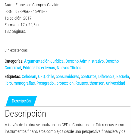
Autor: Francisco Campos Gavilán.
ISBN: 978-956-346-915-8
1a edición, 2017
Formato: 17 x 24,5 cm
182 páginas.
Sin existencias
Categorías:
Argumentación Jurídica
,
Derecho Administrativo
,
Derecho
Comercial
,
Editoriales externas
,
Nuevos Títulos
Etiquetas:
Celebran
,
CFD
,
chile
,
consumidores
,
contratos
,
Diferencia
,
Escuela
,
libro
,
monografías
,
Postgrado.
,
proteccion
,
Reuters
,
thomson
,
universidad
Descripción
Descripción
A través de la obra se analizan los CFD o Contratos por Diferencias como
instrumentos financieros complejos desde una perspectiva financiera y del