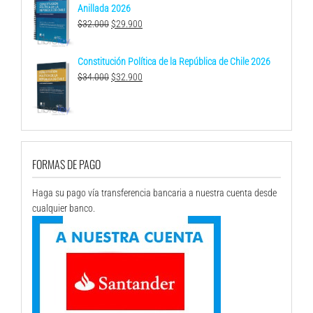
Anillada 2026
El
El
$
32.000
$
29.900
precio
precio
original
actual
Constitución Política de la República de Chile 2026
era:
es:
El
El
$
34.000
$
32.900
$32.000.
$29.900.
precio
precio
original
actual
era:
es:
$34.000.
$32.900.
FORMAS DE PAGO
Haga su pago vía transferencia bancaria a nuestra cuenta desde
cualquier banco.