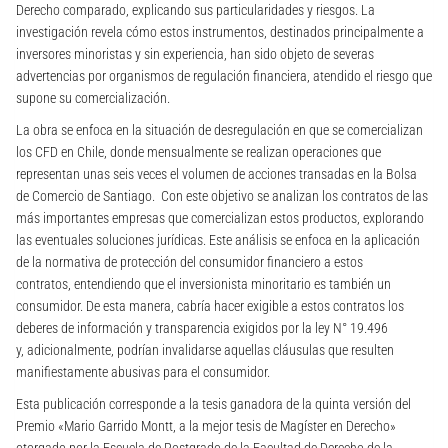
Derecho comparado, explicando sus particularidades y riesgos. La
investigación revela cómo estos instrumentos, destinados principalmente a
inversores minoristas y sin experiencia, han sido objeto de severas
advertencias por organismos de regulación financiera, atendido el riesgo que
supone su comercialización.
La obra se enfoca en la situación de desregulación en que se comercializan
los CFD en Chile, donde mensualmente se realizan operaciones que
representan unas seis veces el volumen de acciones transadas en la Bolsa
de Comercio de Santiago. Con este objetivo se analizan los contratos de las
más importantes empresas que comercializan estos productos, explorando
las eventuales soluciones jurídicas. Este análisis se enfoca en la aplicación
de la normativa de protección del consumidor financiero a estos
contratos, entendiendo que el inversionista minoritario es también un
consumidor. De esta manera, cabría hacer exigible a estos contratos los
deberes de información y transparencia exigidos por la ley N° 19.496
y, adicionalmente, podrían invalidarse aquellas cláusulas que resulten
manifiestamente abusivas para el consumidor.
Esta publicación corresponde a la tesis ganadora de la quinta versión del
Premio «Mario Garrido Montt, a la mejor tesis de Magíster en Derecho»
otorgado por la Escuela de Postgrado de la Facultad de Derecho de la