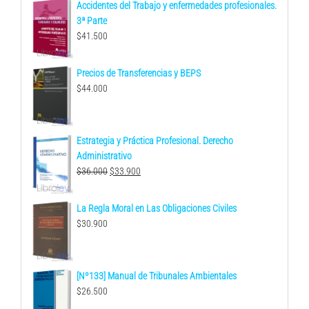
Accidentes del Trabajo y enfermedades profesionales.
3ª Parte
$
41.500
Precios de Transferencias y BEPS
$
44.000
Estrategia y Práctica Profesional. Derecho
Administrativo
El
El
$
36.000
$
33.900
precio
precio
original
actual
La Regla Moral en Las Obligaciones Civiles
era:
es:
$
30.900
$36.000.
$33.900.
[Nº133] Manual de Tribunales Ambientales
$
26.500