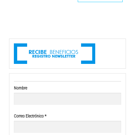
$140.000.
$133.900.
Nombre
Correo Electrónico
*