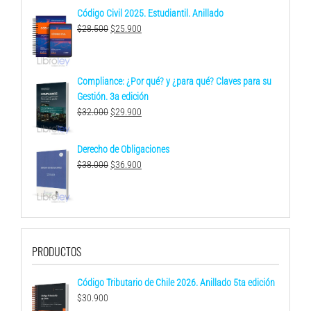
Código Civil 2025. Estudiantil. Anillado
El
El
$
28.500
$
25.900
precio
precio
original
actual
era:
es:
Compliance: ¿Por qué? y ¿para qué? Claves para su
$28.500.
$25.900.
Gestión. 3a edición
El
El
$
32.000
$
29.900
precio
precio
original
actual
Derecho de Obligaciones
era:
es:
El
El
$
38.000
$
36.900
$32.000.
$29.900.
precio
precio
original
actual
era:
es:
$38.000.
$36.900.
PRODUCTOS
Código Tributario de Chile 2026. Anillado 5ta edición
$
30.900