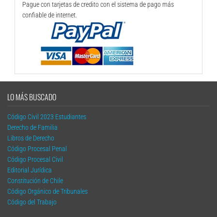
Pague con tarjetas de credito con el sistema de pago más
confiable de internet.
LO MÁS BUSCADO
Código Civil 2023 Estudiantes
Derecho de Familia
Libros de Derecho
Código Procesal Penal
Código Procesal Civil
Editorial Jurídica
Constitución de Chile
Código Orgánico de Tribunales
Código del Trabajo