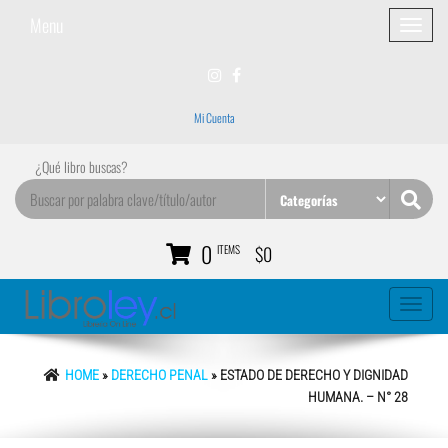
Menu
Toggle
navigatio
Mi Cuenta
¿Qué libro buscas?
0
ITEMS
$0
Toggle
navigati
HOME
»
DERECHO PENAL
» ESTADO DE DERECHO Y DIGNIDAD
HUMANA. – N° 28