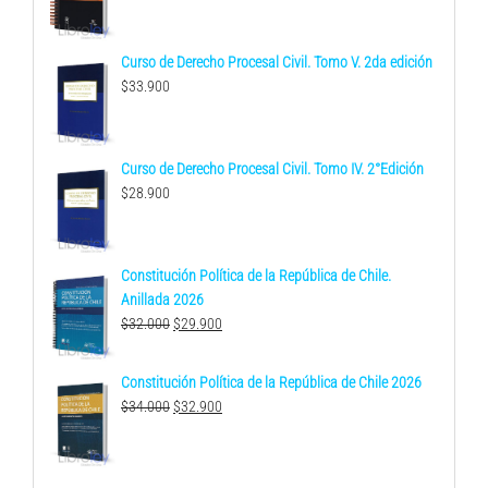
Curso de Derecho Procesal Civil. Tomo V. 2da edición
$
33.900
Curso de Derecho Procesal Civil. Tomo IV. 2°Edición
$
28.900
Constitución Política de la República de Chile.
Anillada 2026
El
El
$
32.000
$
29.900
precio
precio
original
actual
Constitución Política de la República de Chile 2026
era:
es:
El
El
$
34.000
$
32.900
$32.000.
$29.900.
precio
precio
original
actual
era:
es: