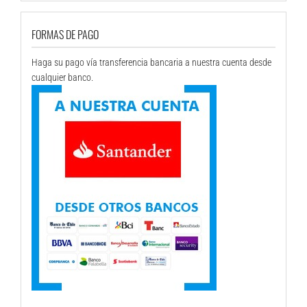
$34.000.
$32.900.
FORMAS DE PAGO
Haga su pago vía transferencia bancaria a nuestra cuenta desde
cualquier banco.