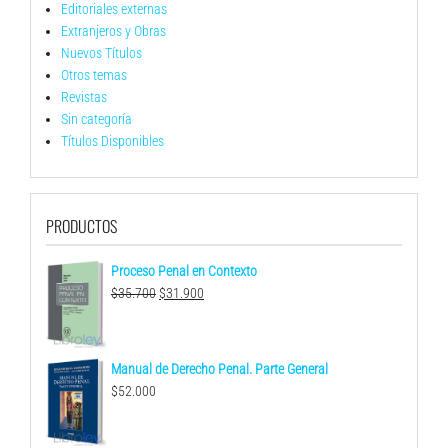
Editoriales externas
Extranjeros y Obras
Nuevos Títulos
Otros temas
Revistas
Sin categoría
Títulos Disponibles
PRODUCTOS
Proceso Penal en Contexto
El
El
$
35.700
$
31.900
precio
precio
original
actual
era:
es:
Manual de Derecho Penal. Parte General
$35.700.
$31.900.
$
52.000