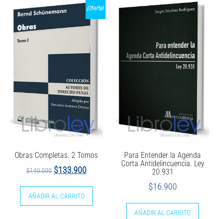
¡Oferta!
Obras Completas. 2 Tomos
Para Entender la Agenda
Corta Antidelincuencia. Ley
El
El
$
133.900
$
140.000
20.931
precio
precio
$
16.900
original
actual
AÑADIR AL CARRITO
era:
es:
AÑADIR AL CARRITO