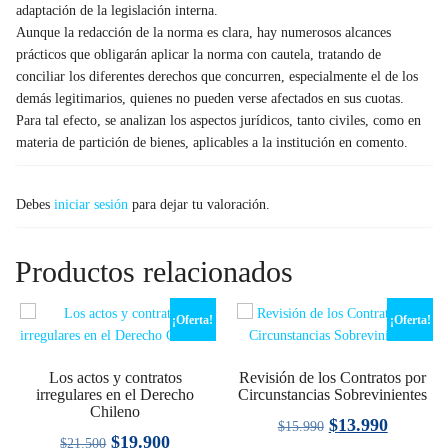
adaptación de la legislación interna.
Aunque la redacción de la norma es clara, hay numerosos alcances
prácticos que obligarán aplicar la norma con cautela, tratando de
conciliar los diferentes derechos que concurren, especialmente el de los
demás legitimarios, quienes no pueden verse afectados en sus cuotas.
Para tal efecto, se analizan los aspectos jurídicos, tanto civiles, como en
materia de partición de bienes, aplicables a la institución en comento.
Debes
iniciar sesión
para dejar tu valoración.
Productos relacionados
¡Oferta!
¡Oferta!
Los actos y contratos
Revisión de los Contratos por
irregulares en el Derecho
Circunstancias Sobrevinientes
Chileno
El
El
$
13.990
$
15.990
El
El
$
19.900
$
21.500