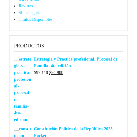
Revistas
Sin categoría
Títulos Disponibles
PRODUCTOS
Estrategia y Práctica profesional. Procesal de
Familia. 4ta edición
El
El
$
97.110
$
94.900
precio
precio
original
actual
era:
es:
$97.110.
$94.900.
Constitución Política de la República 2025.
Pocket