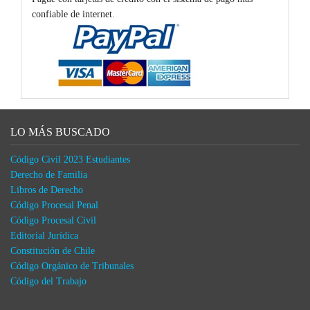
confiable de internet.
LO MÁS BUSCADO
Código Civil 2023 Estudiantes
Derecho de Familia
Libros de Derecho
Código Procesal Penal
Código Procesal Civil
Editorial Jurídica
Constitución de Chile
Código Orgánico de Tribunales
Código del Trabajo