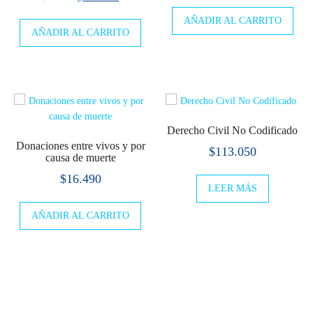
precio
precio
precio
precio
AÑADIR AL CARRITO
original
actual
AÑADIR AL CARRITO
original
actual
era:
es:
era:
es:
$15.990.
$13.990
$21.500.
$19.900.
Derecho Civil No Codificado
Donaciones entre vivos y por
$
113.050
causa de muerte
$
16.490
LEER MÁS
AÑADIR AL CARRITO