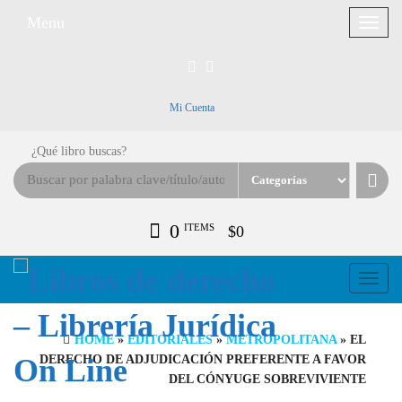
Menu
Toggle
navigat
Mi Cuenta
¿Qué libro buscas?
0
ITEMS
$0
Toggle
navigati
HOME
»
EDITORIALES
»
METROPOLITANA
» EL
DERECHO DE ADJUDICACIÓN PREFERENTE A FAVOR
DEL CÓNYUGE SOBREVIVIENTE