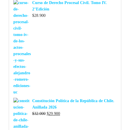
Curso de Derecho Procesal Civil. Tomo IV.
2°Edición
$
28.900
Constitución Política de la República de Chile.
Anillada 2026
El
El
$
32.000
$
29.900
precio
precio
original
actual