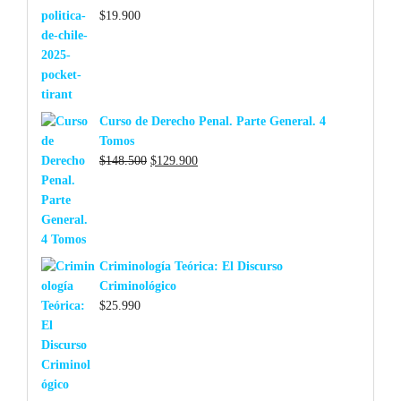
$
19.900
Curso de Derecho Penal. Parte General. 4
Tomos
El
El
$
148.500
$
129.900
precio
precio
original
actual
era:
es:
$148.500.
$129.900.
Criminología Teórica: El Discurso
Criminológico
$
25.990