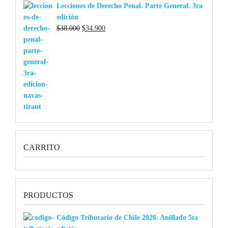
Lecciones de Derecho Penal. Parte General. 3ra
edición
El
El
$
38.000
$
34.900
precio
precio
original
actual
era:
es:
$38.000.
$34.900.
CARRITO
PRODUCTOS
Código Tributario de Chile 2026. Anillado 5ta