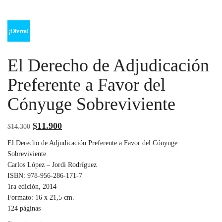
¡Oferta!
El Derecho de Adjudicación
Preferente a Favor del
Cónyuge Sobreviviente
El
El
$
11.900
$
14.300
precio
precio
El Derecho de Adjudicación Preferente a Favor del Cónyuge
original
actual
Sobreviviente
Carlos López – Jordi Rodríguez
era:
es:
ISBN: 978-956-286-171-7
$14.300.
$11.900.
1ra edición, 2014
Formato: 16 x 21,5 cm.
124 páginas