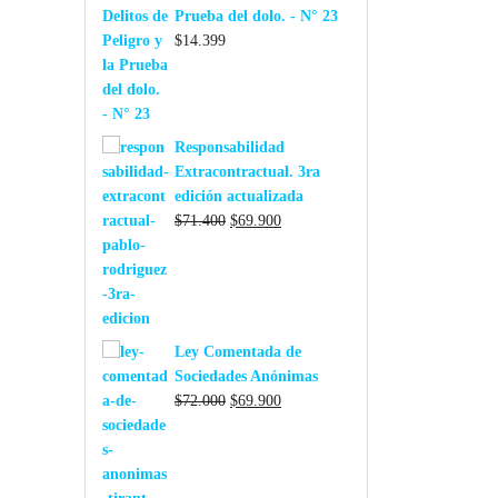
era:
es:
Prueba del dolo. - N° 23
$59.500.
$58.990.
$
14.399
Responsabilidad
Extracontractual. 3ra
edición actualizada
El
El
$
71.400
$
69.900
precio
precio
original
actual
era:
es:
$71.400.
$69.900.
Ley Comentada de
Sociedades Anónimas
El
El
$
72.000
$
69.900
precio
precio
original
actual
era:
es:
$72.000.
$69.900.