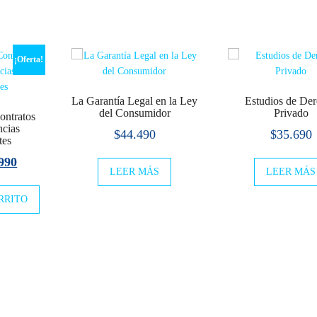
¡Oferta!
La Garantía Legal en la Ley
Estudios de De
del Consumidor
Privado
ontratos
ncias
$
44.490
$
35.690
tes
El
990
LEER MÁS
LEER MÁS
io
precio
RRITO
nal
actual
es:
990.
$13.990.