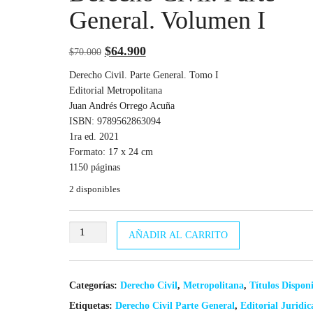
General. Volumen I
El
El
$
64.900
$
70.000
precio
precio
Derecho Civil. Parte General. Tomo I
original
actual
Editorial Metropolitana
Juan Andrés Orrego Acuña
era:
es:
ISBN: 9789562863094
$70.000.
$64.900.
1ra ed. 2021
Formato: 17 x 24 cm
1150 páginas
2 disponibles
Derecho
AÑADIR AL CARRITO
Civil.
Parte
General.
Categorías:
Derecho Civil
,
Metropolitana
,
Títulos Disponi
Volumen
I
Etiquetas:
Derecho Civil Parte General
,
Editorial Juridic