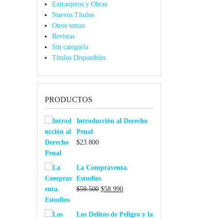
Extranjeros y Obras
Nuevos Títulos
Otros temas
Revistas
Sin categoría
Títulos Disponibles
PRODUCTOS
Introducción al Derecho
Penal
$
23.800
La Compraventa.
Estudios
El
El
$
59.500
$
58.990
precio
precio
original
actual
Los Delitos de Peligro y la