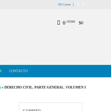
Mi Cuenta
0
ITEMS
$0
A
CONTACTO
A
» DERECHO CIVIL. PARTE GENERAL. VOLUMEN I
CARRITO