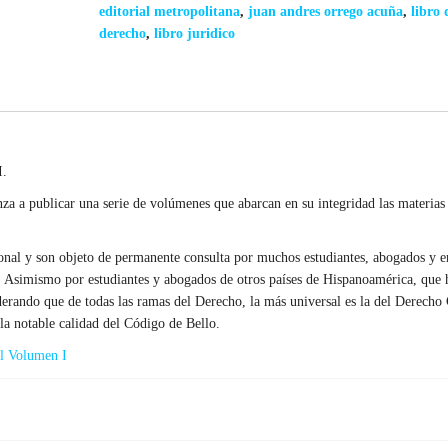
cantidad
editorial metropolitana
,
juan andres orrego acuña
,
libro 
derecho
,
libro juridico
I.
za a publicar una serie de volúmenes que abarcan en su integridad las materias
onal y son objeto de permanente consulta por muchos estudiantes, abogados y e
s. Asimismo por estudiantes y abogados de otros países de Hispanoamérica, que 
iderando que de todas las ramas del Derecho, la más universal es la del Derecho 
 la notable calidad del Código de Bello.
al Volumen I