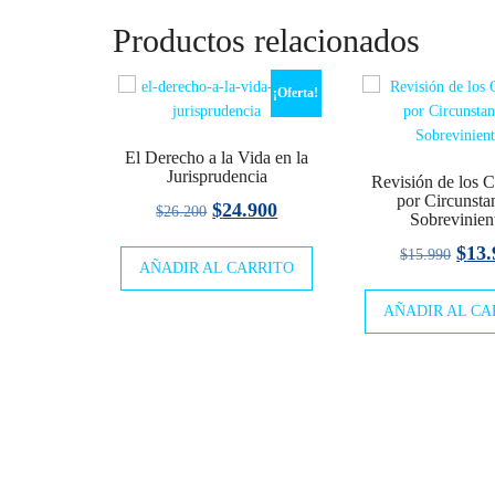
Productos relacionados
¡Oferta!
El Derecho a la Vida en la
Jurisprudencia
Revisión de los C
por Circunsta
El
El
$
24.900
$
26.200
Sobrevinien
precio
precio
El
$
13.
$
15.990
AÑADIR AL CARRITO
original
actual
prec
era:
es:
AÑADIR AL CA
origi
$26.200.
$24.900.
era:
$15.