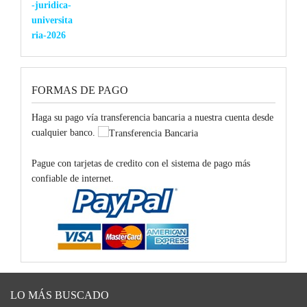
era:
es:
$34.000.
$32.900.
FORMAS DE PAGO
Haga su pago vía transferencia bancaria a nuestra cuenta desde
cualquier banco.
Pague con tarjetas de credito con el sistema de pago más
confiable de internet.
LO MÁS BUSCADO