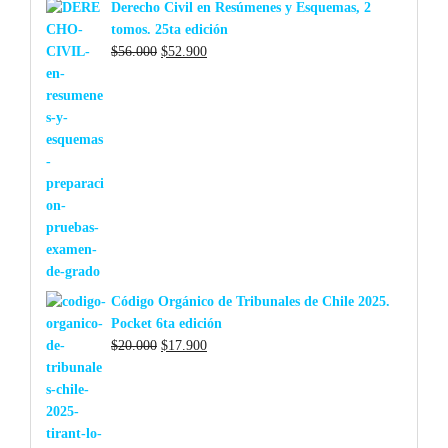
Derecho Civil en Resúmenes y Esquemas, 2
tomos. 25ta edición
El
El
$
56.000
$
52.900
precio
precio
original
actual
era:
es:
$56.000.
$52.900.
Código Orgánico de Tribunales de Chile 2025.
Pocket 6ta edición
El
El
$
20.000
$
17.900
precio
precio
original
actual
era:
es:
$20.000.
$17.900.