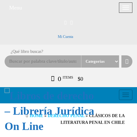
Menu
Toggle
navigat
Mi Cuenta
¿Qué libro buscas?
0
ITEMS
$0
Toggle
navigati
HOME
»
DERECHO PENAL
» CLÁSICOS DE LA
LITERATURA PENAL EN CHILE