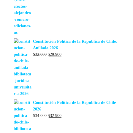
Constitución Política de la República de Chile.
Anillada 2026
El
El
$
32.000
$
29.900
precio
precio
original
actual
era:
es:
$32.000.
$29.900.
Constitución Política de la República de Chile
2026
El
El
$
34.000
$
32.900
precio
precio
original
actual