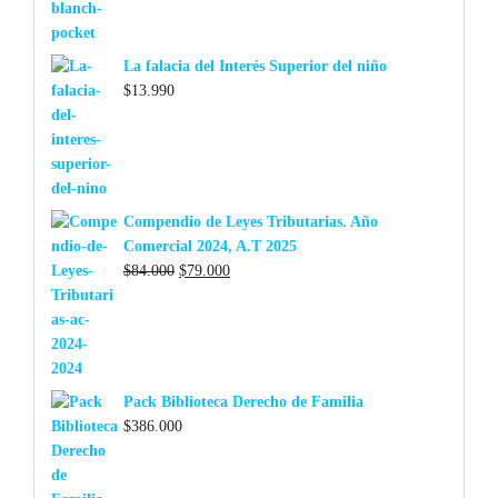
La falacia del Interés Superior del niño
$
13.990
Compendio de Leyes Tributarias. Año
Comercial 2024, A.T 2025
El
El
$
84.000
$
79.000
precio
precio
original
actual
era:
es:
$84.000.
$79.000.
Pack Biblioteca Derecho de Familia
$
386.000