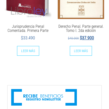
Jurisprudencia Penal
Derecho Penal. Parte general.
Comentada. Primera Parte
Tomo I. 2da edición
El
El
$
33.490
$
37.900
$
40.000
precio
precio
original
actual
LEER MÁS
LEER MÁS
era:
es:
$40.000.
$37.900.