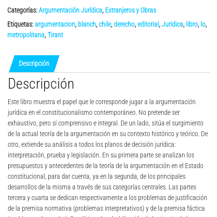
Categorías:
Argumentación Jurídica
,
Extranjeros y Obras
Etiquetas:
argumentacion
,
blanch
,
chile
,
derecho
,
editorial
,
Juridica
,
libro
,
lo
,
metropolitana
,
Tirant
Descripción
Descripción
Este libro muestra el papel que le corresponde jugar a la argumentación
jurídica en el constitucionalismo contemporáneo. No pretende ser
exhaustivo, pero sí comprensivo e integral. De un lado, sitúa el surgimiento
de la actual teoría de la argumentación en su contexto histórico y teórico. De
otro, extiende su análisis a todos los planos de decisión jurídica:
interpretación, prueba y legislación. En su primera parte se analizan los
presupuestos y antecedentes de la teoría de la argumentación en el Estado
constitucional, para dar cuenta, ya en la segunda, de los principales
desarrollos de la misma a través de sus categorías centrales. Las partes
tercera y cuarta se dedican respectivamente a los problemas de justificación
de la premisa normativa (problemas interpretativos) y de la premisa fáctica