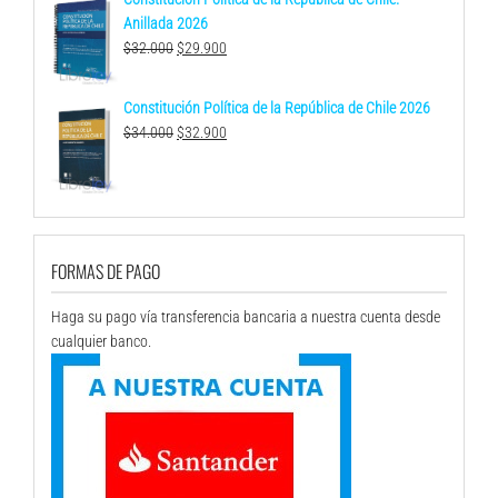
Anillada 2026
El
El
$
32.000
$
29.900
precio
precio
original
actual
Constitución Política de la República de Chile 2026
era:
es:
El
El
$
34.000
$
32.900
$32.000.
$29.900.
precio
precio
original
actual
era:
es:
$34.000.
$32.900.
FORMAS DE PAGO
Haga su pago vía transferencia bancaria a nuestra cuenta desde
cualquier banco.