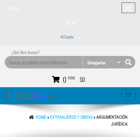
Menu
Toggle
navigatio
Mi Cuenta
¿Qué libro buscas?
0
ITEMS
$0
Toggle
navigati
HOME
»
EXTRANJEROS Y OBRAS
» ARGUMENTACIÓN
JURÍDICA