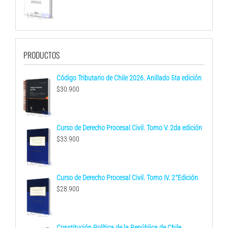
precio
precio
original
actual
era:
es:
$28.000.
$25.900.
PRODUCTOS
Código Tributario de Chile 2026. Anillado 5ta edición
$
30.900
Curso de Derecho Procesal Civil. Tomo V. 2da edición
$
33.900
Curso de Derecho Procesal Civil. Tomo IV. 2°Edición
$
28.900
Constitución Política de la República de Chile.