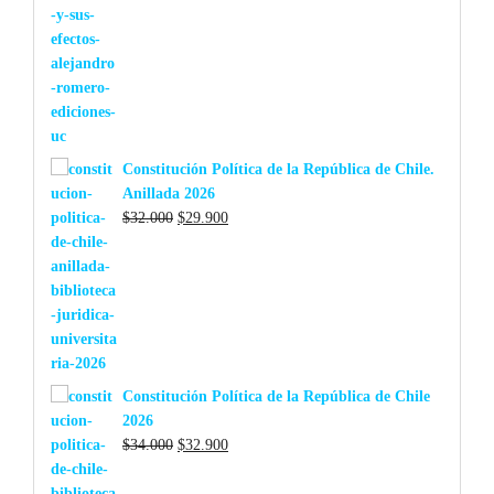
Constitución Política de la República de Chile.
Anillada 2026
El
El
$
32.000
$
29.900
precio
precio
original
actual
era:
es:
$32.000.
$29.900.
Constitución Política de la República de Chile
2026
El
El
$
34.000
$
32.900
precio
precio
original
actual