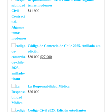
temas modernos
$
11.900
Código de Comercio de Chile 2025. Anillado 4ta
edición
El
El
$
30.000
$
27.900
precio
precio
original
actual
era:
es:
$30.000.
$27.900.
La Responsabilidad Médica
$
26.000
Código Civil 2025. Edición estudiantes