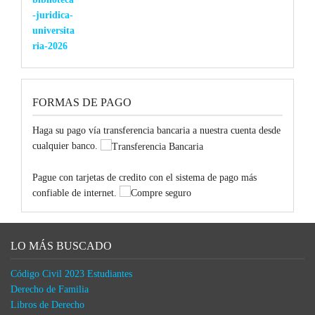
era:
es:
$34.000.
$32.900.
FORMAS DE PAGO
Haga su pago vía transferencia bancaria a nuestra cuenta desde
cualquier banco.
Pague con tarjetas de credito con el sistema de pago más
confiable de internet.
LO MÁS BUSCADO
Código Civil 2023 Estudiantes
Derecho de Familia
Libros de Derecho