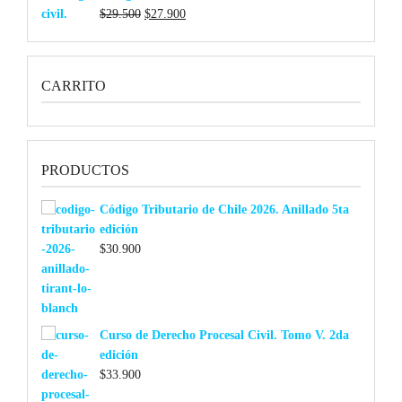
El
El
$
29.500
$
27.900
precio
precio
original
actual
era:
es:
CARRITO
$29.500.
$27.900.
PRODUCTOS
Código Tributario de Chile 2026. Anillado 5ta
edición
$
30.900
Curso de Derecho Procesal Civil. Tomo V. 2da
edición
$
33.900